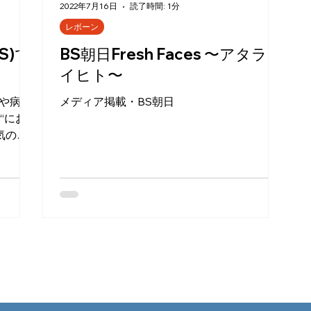
2022年7月16日
読了時間: 1分
レボーン
WS)で
BS朝日Fresh Faces 〜アタラシ
イヒト〜
害や病気
メディア掲載・BS朝日
気の予
にお
人工知