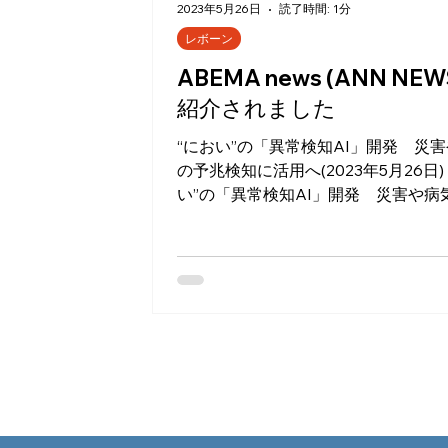
2023年5月26日
読了時間: 1分
レボーン
ABEMA news (ANN NE
紹介されました
“におい”の「異常検知AI」開発 災
の予兆検知に活用へ(2023年5月26日) “にお
い”の「異常検知AI」開発 災害や病
兆検知に活用へ(2023年5月26日) 五感の1つ
でありながら、いまだに謎が多い「
い」。そんな、においの異常をAI（
能）が...