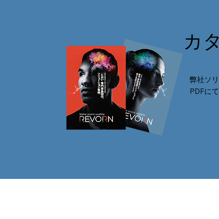
カ
弊社ソリ
PDFに