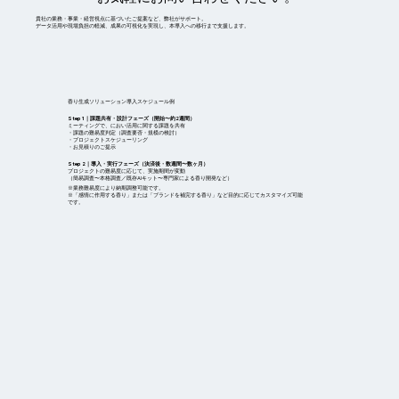
貴社の業務・事業・経営視点に基づいたご提案など、弊社がサポート。
データ活用や現場負担の軽減、成果の可視化を実現し、本導入への移行まで支援します。
香り生成ソリューション導入スケジュール例
Step 1｜課題共有・設計フェーズ（開始〜約2週間）
ミーティングで、におい活用に関する課題を共有
・課題の難易度判定（調査要否・規模の検討）
・プロジェクトスケジューリング
・お見積りのご提示
Step 2｜導入・実行フェーズ（決済後・数週間〜数ヶ月）
プロジェクトの難易度に応じて、実施期間が変動
（簡易調査〜本格調査／既存AIキット〜専門家による香り開発など）
※業務難易度により納期調整可能です。
※「感情に作用する香り」または「ブランドを補完する香り」など目的に応じてカスタマイズ可能
です。