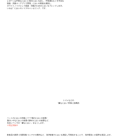
レボーンは不快なにおいに別のにおいを足し、不快感をなくす方法を
脱臭・消臭ＡＩアプリで実現。においや異臭を識別し、
ホワイトノイズとして脱臭・消臭のためのにおいをブレンドし出力。
いわば「においのノイズキャンセリング」です。
トイレなどの
“嫌なにおい”対策に効果的
ペットのにおいの消臭/パーマ液のにおいの改善/
薬のいやなにおいの改善/湿布のにおいの改善など、
生活シーンでの「嫌なにおい」をなくします。
※実証実験中
飲食店の厨房 /介護現場/コンテナの庫内など、 洗浄前後でにおいを測定し可視化することで、 洗浄度合いの基準を策定します。