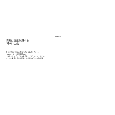
Solution3
情動に直接作用する
“香り”生成
香りが意識や情動に直接作用する効果を活かし、
Hearom × ワード選択調香AIで
「集中力アップ」「やる気促進」「リラックス」などの
シーンに最適な香りを開発。※効能エビデンス取得済